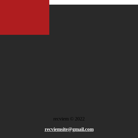
recviem
©
2022
recviemsite@gmail.com