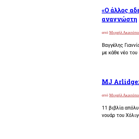
«Ο άλλος αδ
αναγνώστη
από
Μιχαήλ Ακριτόπο
Βαγγέλης Γιαννί
με κάθε νέο του
MJ Arlidge
από
Μιχαήλ Ακριτόπο
11 βιβλία απόλυ
νουάρ του Χόλιγο