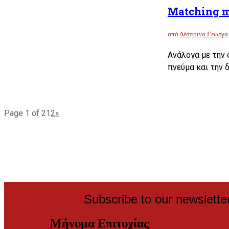
Matching mo
από
Δέσποινα Γεώργα
Ανάλογα με την 
πνεύμα και την 
Page 1 of 2
1
2
»
Subscribe to our newslette
Μήνυμα Επιτυχίας