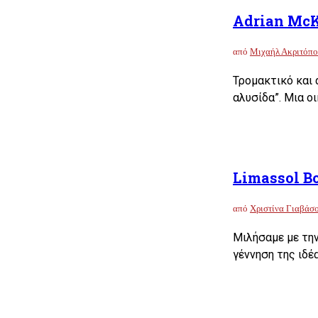
Adrian McK
από
Μιχαήλ Ακριτόπο
Τρομακτικό και 
αλυσίδα”. Μια ο
Limassol Bo
από
Χριστίνα Γιαβάσ
Μιλήσαμε με την
γέννηση της ιδέ