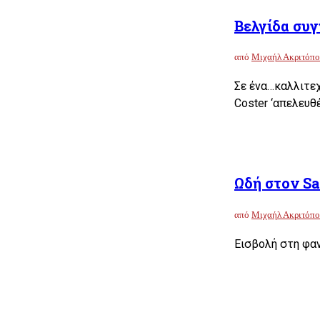
Βελγίδα συγ
από
Μιχαήλ Ακριτόπο
Σε ένα…καλλιτεχ
Coster ‘απελευθ
Ωδή στον Sa
από
Μιχαήλ Ακριτόπο
Εισβολή στη φαν