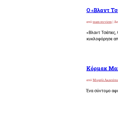
Ο «Βλαντ Τσ
από
team recviem
|
Δε
«Βλαντ Τσέπες, 
κυκλοφόρησε απ
Κόρμακ Μακ
από
Μιχαήλ Ακριτόπο
Ένα σύντομο αφ