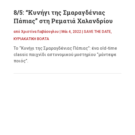
8/5: “Κυνήγι της Σμαραγδένιας
Πάπιας” στη Ρεματιά Χαλανδρίου
από
Χριστίνα Γιαβάσογλου
|
Μάι 4, 2022
|
SAVE THE DATE
,
ΚΥΡΙΑΚΑΤΙΚΗ ΒΟΛΤΑ
Το “Κυνήγι της Σμαραγδένιας Πάπιας”: ένα old-time
classic παιχνίδι αστυνομικού μυστηρίου “μάντεψε
ποιός”.