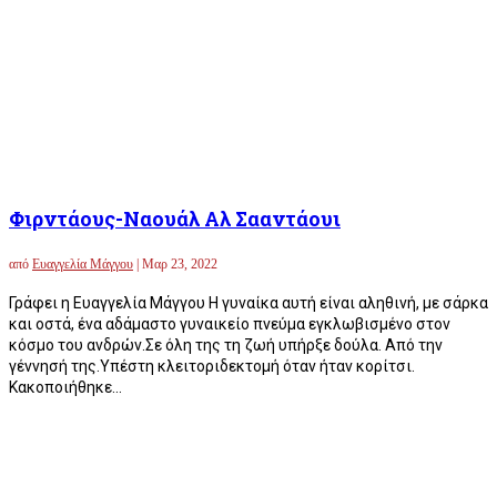
Φιρντάους-Ναουάλ Αλ Σααντάουι
από
Ευαγγελία Μάγγου
|
Μαρ 23, 2022
Γράφει η Ευαγγελία Μάγγου Η γυναίκα αυτή είναι αληθινή, με σάρκα
και οστά, ένα αδάμαστο γυναικείο πνεύμα εγκλωβισμένο στον
κόσμο του ανδρών.Σε όλη της τη ζωή υπήρξε δούλα. Από την
γέννησή της.Υπέστη κλειτοριδεκτομή όταν ήταν κορίτσι.
Κακοποιήθηκε...