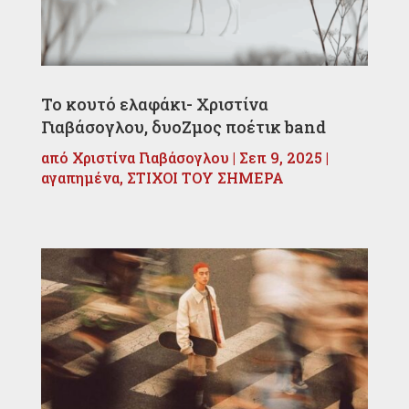
Το κουτό ελαφάκι- Χριστίνα
Γιαβάσογλου, δυοΖμος ποέτικ band
από
Χριστίνα Γιαβάσογλου
|
Σεπ 9, 2025
|
αγαπημένα
,
ΣΤΙΧΟΙ ΤΟΥ ΣΗΜΕΡΑ