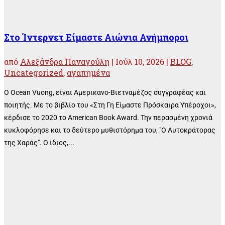
Στο Ίντερνετ Είμαστε Αιώνια Ανήμποροι
από
Αλεξάνδρα Παναγούλη
|
Ιούλ 10, 2026
|
BLOG
,
Uncategorized
,
αγαπημένα
O Ocean Vuong, είναι Αμερικανο-Βιετναμέζος συγγραφέας και
ποιητής. Με το βιβλίο του «Στη Γη Είμαστε Πρόσκαιρα Υπέροχοι»,
κέρδισε το 2020 το American Book Award. Την περασμένη χρονιά
κυκλοφόρησε και το δεύτερο μυθιστόρημα του, "Ο Αυτοκράτορας
της Χαράς". Ο ίδιος,...