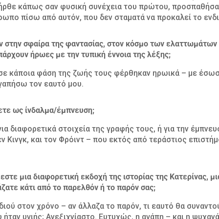
 ήρθε κάπως σαν φυσική συνέχεια του πρώτου, προσπαθήσα
ρωπο πίσω από αυτόν, που δεν σταματά να προκαλεί το ενδ
 στην σφαίρα της φαντασίας, στον κόσμο των ελαττωμάτων κ
πάρχουν ήρωες με την τυπική έννοια της λέξης;
σε κάποια φάση της ζωής τους φέρθηκαν ηρωικά – με έσωσ
αγαπήσω τον εαυτό μου.
ετε ως ίνδαλμα/έμπνευση;
ια διαφορετικά στοιχεία της γραφής τους, ή για την έμπνευ
ν Κινγκ, και τον Φρόιντ – που εκτός από τεράστιος επιστή
εστε μια διαφορετική εκδοχή της ιστορίας της Κατερίνας, μια
άζατε κάτι από το παρελθόν ή το παρόν σας;
ιδιού στον χρόνο – αν άλλαζα το παρόν, τι εαυτό θα συναντ
υ ήταν υγιής; Ανεξιχνίαστο. Ευτυχώς, η αγάπη – και η ψυχα