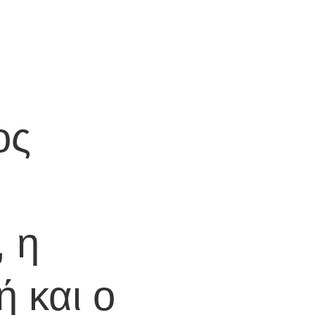
ος
, η
 και ο