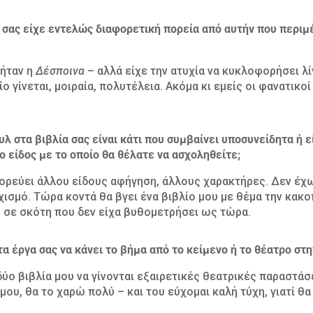
 σας είχε εντελώς διαφορετική πορεία από αυτήν που περιμέ
 ήταν η
Δέσποινα
– αλλά είχε την ατυχία να κυκλοφορήσει λί
λίο γίνεται, μοιραία, πολυτέλεια. Ακόμα κι εμείς οι φανατικ
υλ στα βιβλία σας είναι κάτι που συμβαίνει υποσυνείδητα ή ε
ο είδος με το οποίο θα θέλατε να ασχοληθείτε;
ορεύει άλλου είδους αφήγηση, άλλους χαρακτήρες. Δεν έχω
χισμό. Τώρα κοντά θα βγει ένα βιβλίο μου με θέμα την κακοπ
 σε σκότη που δεν είχα βυθομετρήσει ως τώρα.
τα έργα σας να κάνει το βήμα από το κείμενο ή το θέατρο στ
δύο βιβλία μου να γίνονται εξαιρετικές θεατρικές παραστά
μου, θα το χαρώ πολύ – και του εύχομαι καλή τύχη, γιατί θα