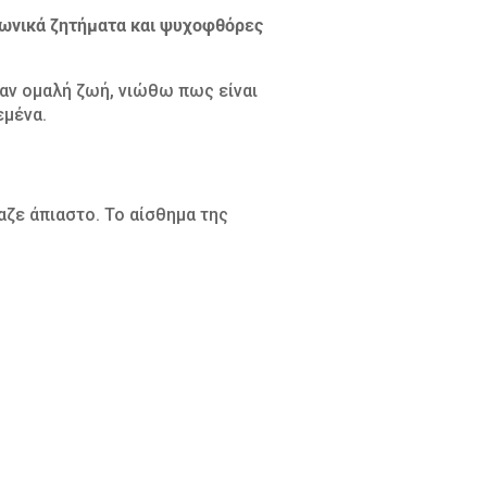
ινωνικά ζητήματα και ψυχοφθόρες
μιαν ομαλή ζωή, νιώθω πως είναι
εμένα.
αζε άπιαστο. Το αίσθημα της