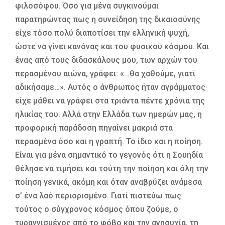
φιλοσόφου. Όσο για μένα συγκινούμαι
παρατηρώντας πως η συνείδηση της δικαιοσύνης
είχε τόσο πολύ διαποτίσει την ελληνική ψυχή,
ώστε να γίνει κανόνας και του φυσικού κόσμου. Και
ένας από τους διδασκάλους μου, των αρχών του
περασμένου αιώνα, γράφει: «…θα χαθούμε, γιατί
αδικήσαμε…». Αυτός ο άνθρωπος ήταν αγράμματος·
είχε μάθει να γράφει στα τριάντα πέντε χρόνια της
ηλικίας του. Αλλά στην Ελλάδα των ημερών μας, η
προφορική παράδοση πηγαίνει μακριά στα
περασμένα όσο και η γραπτή. Το ίδιο και η ποίηση.
Είναι για μένα σημαντικό το γεγονός ότι η Σουηδία
θέλησε να τιμήσει και τούτη την ποίηση και όλη την
ποίηση γενικά, ακόμη και όταν αναβρύζει ανάμεσα
σ’ ένα λαό περιορισμένο. Γιατί πιστεύω πως
τούτος ο σύγχρονος κόσμος όπου ζούμε, ο
τυραννισμένος από το φόβο και την ανησυχία, τη