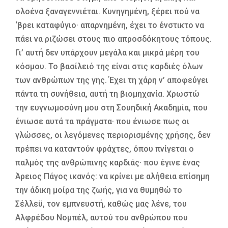
ολοένα ξαναγεννιέται. Κυνηγημένη, ξέρει πού να
‘βρει καταφύγιο· απαρνημένη, έχει το ένστικτο να
πάει να ριζώσει στους πιο απροσδόκητους τόπους.
Γι’ αυτή δεν υπάρχουν μεγάλα και μικρά μέρη του
κόσμου. Το βασίλειό της είναι στις καρδιές όλων
των ανθρώπων της γης. Έχει τη χάρη ν’ αποφεύγει
πάντα τη συνήθεια, αυτή τη βιομηχανία. Χρωστώ
την ευγνωμοσύνη μου στη Σουηδική Ακαδημία, που
ένιωσε αυτά τα πράγματα· που ένιωσε πως οι
γλώσσες, οι λεγόμενες περιορισμένης χρήσης, δεν
πρέπει να καταντούν φράχτες, όπου πνίγεται ο
παλμός της ανθρώπινης καρδιάς· που έγινε ένας
Άρειος Πάγος ικανός: να κρίνει με αλήθεια επίσημη
την άδικη μοίρα της ζωής, για να θυμηθώ το
Σέλλεϋ, τον εμπνευστή, καθώς μας λένε, του
Αλφρέδου Νομπέλ, αυτού του ανθρώπου που