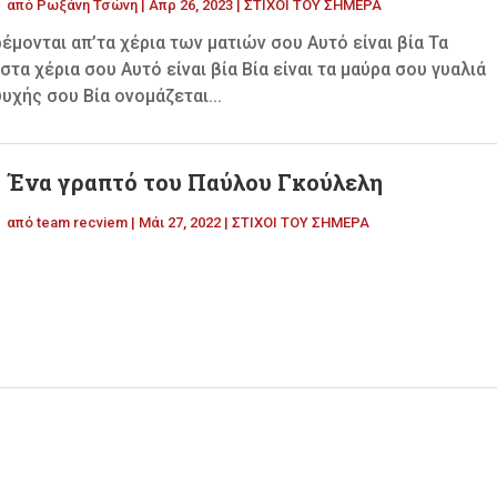
από
Ρωξάνη Τσώνη
|
Απρ 26, 2023
|
ΣΤΙΧΟΙ ΤΟΥ ΣΗΜΕΡΑ
ονται απ’τα χέρια των ματιών σου Αυτό είναι βία Τα
α χέρια σου Αυτό είναι βία Βία είναι τα μαύρα σου γυαλιά
χής σου Βία ονομάζεται...
Ένα γραπτό του Παύλου Γκούλελη
από
team recviem
|
Μάι 27, 2022
|
ΣΤΙΧΟΙ ΤΟΥ ΣΗΜΕΡΑ