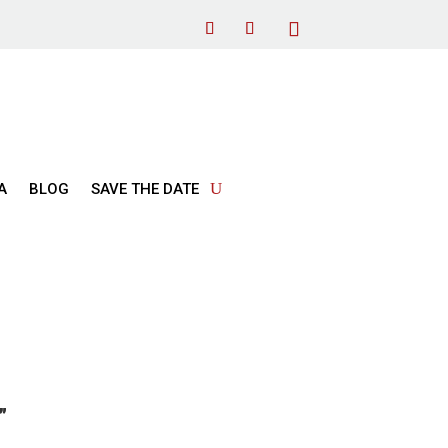
Α
BLOG
SAVE THE DATE
”