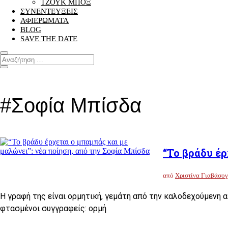
ΤΖΟΥΚ ΜΠΟΞ
ΣΥΝΕΝΤΕΥΞΕΙΣ
ΑΦΙΕΡΩΜΑΤΑ
BLOG
SAVE THE DATE
#Σοφία Μπίσδα
“Το βράδυ έρ
από
Χριστίνα Γιαβάσο
Η γραφή της είναι ορμητική, γεμάτη από την καλοδεχούμενη α
φτασμένοι συγγραφείς: ορμή