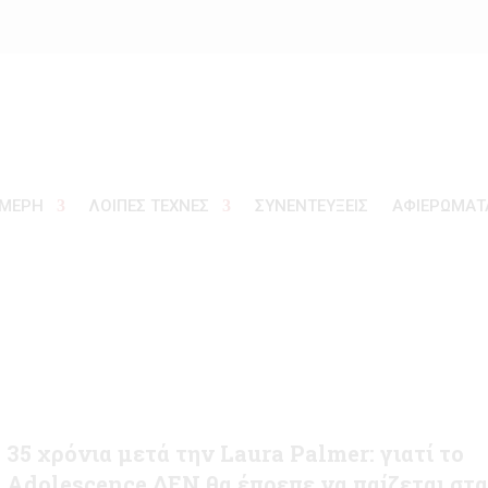
ΜΕΡΗ
ΛΟΙΠΕΣ ΤΕΧΝΕΣ
ΣΥΝΕΝΤΕΥΞΕΙΣ
ΑΦΙΕΡΩΜΑΤ
35 χρόνια μετά την Laura Palmer: γιατί το
Adolescence ΔΕΝ θα έπρεπε να παίζεται στ