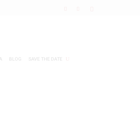
Α
BLOG
SAVE THE DATE
α