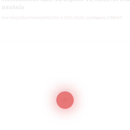
σχολεία
από
Αλεξάνδρα Παναγούλη
|
Σεπ 4, 2025
|
BLOG
,
αγαπημένα
,
ΣΙΝΕΦΙΛ