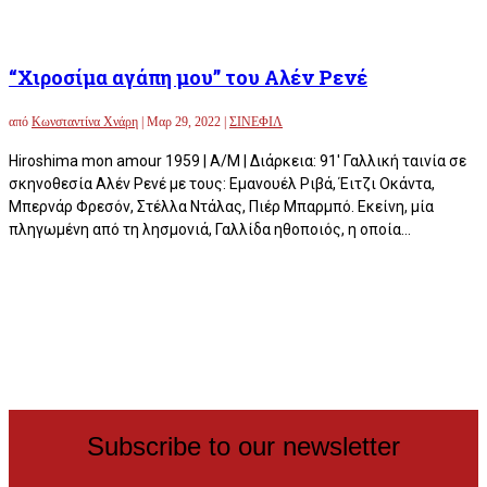
“Χιροσίμα αγάπη μου” του Αλέν Ρενέ
από
Κωνσταντίνα Χνάρη
|
Μαρ 29, 2022
|
ΣΙΝΕΦΙΛ
Hiroshima mon amour 1959 | Α/Μ | Διάρκεια: 91′ Γαλλική ταινία σε
σκηνοθεσία Αλέν Ρενέ με τους: Εμανουέλ Ριβά, Έιτζι Οκάντα,
Μπερνάρ Φρεσόν, Στέλλα Ντάλας, Πιέρ Μπαρμπό. Εκείνη, μία
πληγωμένη από τη λησμονιά, Γαλλίδα ηθοποιός, η οποία...
Subscribe to our newsletter