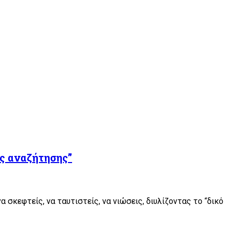
ής αναζήτησης”
 σκεφτείς, να ταυτιστείς, να νιώσεις, διυλίζοντας το “δικό