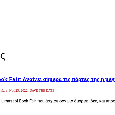
ς
ok Fair: Ανοίγει σήμερα τις πόρτες της η με
ογλου
|
Νοέ 25, 2022
|
SAVE THE DATE
Limassol Book Fair, που άρχισε σαν μια όμορφη ιδέα, και υπό