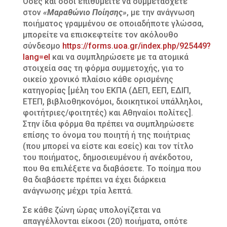
Όσες και όσοι επιθυμείτε να συμμετάσχετε
στον
«Μαραθώνιο Ποίησης»
, με την ανάγνωση
ποιήματος γραμμένου σε οποιαδήποτε γλώσσα,
μπορείτε να επισκεφτείτε τον ακόλουθο
σύνδεσμο
https://forms.uoa.gr/index.php/925449?
lang=el
και να συμπληρώσετε με τα ατομικά
στοιχεία σας τη φόρμα συμμετοχής, για το
οικείο χρονικό πλαίσιο κάθε ορισμένης
κατηγορίας [μέλη του ΕΚΠΑ (ΔΕΠ, ΕΕΠ, ΕΔΙΠ,
ΕΤΕΠ, βιβλιοθηκονόμοι, διοικητικοί υπάλληλοι,
φοιτήτριες/φοιτητές) και Αθηναίοι πολίτες].
Στην ίδια φόρμα θα πρέπει να συμπληρώσετε
επίσης το όνομα του ποιητή ή της ποιήτριας
(που μπορεί να είστε και εσείς) και τον τίτλο
του ποιήματος, δημοσιευμένου ή ανέκδοτου,
που θα επιλέξετε να διαβάσετε. Το ποίημα που
θα διαβάσετε πρέπει να έχει διάρκεια
ανάγνωσης μέχρι τρία λεπτά.
Σε κάθε ζώνη ώρας υπολογίζεται να
απαγγέλλονται είκοσι (20) ποιήματα, οπότε