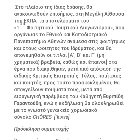
Στο πλαίσιο της ίδιας δράσης, θα
ανακοινωθούν επισήμως, στη Μεγάλη Αίθουσα
του ΕΚΠΑ, τα αποτελέσματα του
ου
«1
Φοιτητικού Ποιητικού Διαγωνισμού», που
οργάνωσε το Εθνικό και Καποδιστριακό
Πανεπιστήμιο Αθηνών ανάμεσα στις φοιτήτριες
και στους φοιτητές του Ιδρύματος, και θα
απονεμηθούν οι τίτλοι [Α΄, Β΄ και Γ΄ (μη
χρηματικά) βραβεία, καθώς και έπαινοι] στα
έργα που διακρίθηκαν, μετά από απόφαση της
ειδικής Κριτικής Επιτροπής. Τέλος, ποιήτριες
και ποιητές, προς τούτο προσκεκλημένοι, θα
απαγγείλουν ποιήματά τους, μετά από
εισαγωγική παρέμβαση του Καθηγητή
Ευριπίδη
Γαραντούδη
, ενώ η εκδήλωση θα ολοκληρωθεί
με το γνωστό γυναικείο χορωδιακό
σύνολο
CHÓRES
[ˈkɔɾɛs]
.
Πρόσκληση συμμετοχής