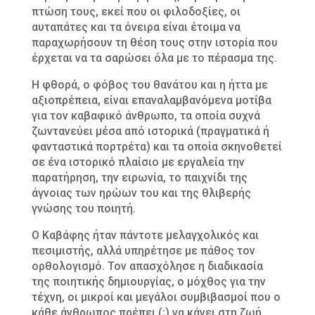
πτώση τους, εκεί που οι φιλοδοξίες, οι
αυταπάτες και τα όνειρα είναι έτοιμα να
παραχωρήσουν τη θέση τους στην ιστορία που
έρχεται να τα σαρώσει όλα με το πέρασμα της.
Η φθορά, ο φόβος του θανάτου και η ήττα με
αξιοπρέπεια, είναι επαναλαμβανόμενα μοτίβα
για τον καβαφικό άνθρωπο, τα οποία συχνά
ζωντανεύει μέσα από ιστορικά (πραγματικά ή
φανταστικά πορτρέτα) και τα οποία σκηνοθετεί
σε ένα ιστορικό πλαίσιο με εργαλεία την
παρατήρηση, την ειρωνία, το παιχνίδι της
άγνοιας των ηρώων του και της θλιβερής
γνώσης του ποιητή.
Ο Καβάφης ήταν πάντοτε μελαγχολικός και
πεσιμιστής, αλλά υπηρέτησε με πάθος τον
ορθολογισμό. Τον απασχόλησε η διαδικασία
της ποιητικής δημιουργίας, ο μόχθος για την
τέχνη, οι μικροί και μεγάλοι συμβιβασμοί που ο
κάθε άνθρωπος πρέπει (;) να κάνει στη ζωή