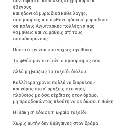
σεντέφια και κοράλλια, κεχριμπάρια κ’
έβενους,
και ηδονικά μυρωδικά κάθε λογής,
όσο μπορείς πιο άφθονα ηδονικά μυρωδικά·
σε πόλεις Aιγυπτιακές πολλές να πας,
να μάθεις και να μάθεις απ’ τους
σπουδασμένους.
Πάντα στον νου σου νάχεις την Ιθάκη.
Το φθάσιμον εκεί είν’ ο προορισμός σου.
Aλλά μη βιάζεις το ταξείδι διόλου.
Καλλίτερα χρόνια πολλά να διαρκέσει·
και γέρος πια ν’ αράξεις στο νησί,
πλούσιος με όσα κέρδισες στον δρόμο,
μη προσδοκώντας πλούτη να σε δώσει η Ιθάκη.
Η Ιθάκη σ’ έδωσε τ’ ωραίο ταξείδι.
Χωρίς αυτήν δεν θάβγαινες στον δρόμο.