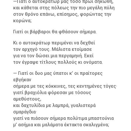
—Γιατί ο αυτοκράτωρ μας τόσο πρωί σηκώθη,
και κάθεται στης πόλεως την πιο μεγάλη πύλη
στον θρόνο επάνω, επίσημος, φορώντας την
κορώνα;
Γιατί οι βάρβαροι θα φθάσουν σήμερα.
Κι ο αυτοκράτωρ περιμένει να δεχθεί
τον αρχηγό τους. Μάλιστα ετοίμασε
για να τον δώσει μια περγαμηνή. Εκεί
τον έγραψε τίτλους πολλούς κι ονόματα.
— Γιατί οι δυο μας ύπατοι κ’ οι πραίτορες
εβγήκαν
σήμερα με τες κόκκινες, τες κεντημένες τόγες·
γιατί βραχιόλια φόρεσαν με τόσους
αμεθύστους,
και δαχτυλίδια με λαμπρά, γυαλιστερά
σμαράγδια·
γιατί να πιάσουν σήμερα πολύτιμα μπαστούνια
μ’ ασήμια και μαλάματα έκτακτα σκαλιγμένα;