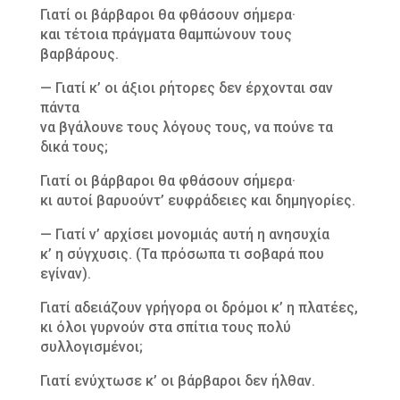
Γιατί οι βάρβαροι θα φθάσουν σήμερα·
και τέτοια πράγματα θαμπώνουν τους
βαρβάρους.
— Γιατί κ’ οι άξιοι ρήτορες δεν έρχονται σαν
πάντα
να βγάλουνε τους λόγους τους, να πούνε τα
δικά τους;
Γιατί οι βάρβαροι θα φθάσουν σήμερα·
κι αυτοί βαρυούντ’ ευφράδειες και δημηγορίες.
— Γιατί ν’ αρχίσει μονομιάς αυτή η ανησυχία
κ’ η σύγχυσις. (Τα πρόσωπα τι σοβαρά που
εγίναν).
Γιατί αδειάζουν γρήγορα οι δρόμοι κ’ η πλατέες,
κι όλοι γυρνούν στα σπίτια τους πολύ
συλλογισμένοι;
Γιατί ενύχτωσε κ’ οι βάρβαροι δεν ήλθαν.