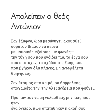
Απολείπειν ο θεός
A
ντώνιον
Σαν έξαφνα, ώρα μεσάνυχτ’, ακουσθεί
αόρατος θίασος να περνά
με μουσικές εξαίσιες, με φωνές—
την τύχη σου που ενδίδει πια, τα έργα σου
που απέτυχαν, τα σχέδια της ζωής σου
που βγήκαν όλα πλάνες, μη ανωφέλετα
θρηνήσεις.
Σαν έτοιμος από καιρό, σα θαρραλέος,
αποχαιρέτα την, την Aλεξάνδρεια που φεύγει.
Προ πάντων να μη γελασθείς, μην πεις πως
ήταν
ένα όνειρο, πως απατήθηκεν η ακοή σου·