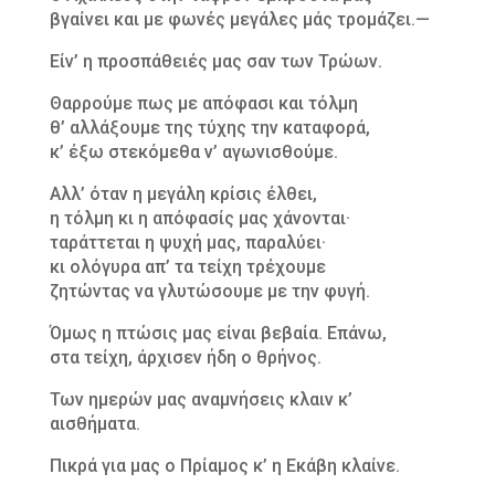
βγαίνει και με φωνές μεγάλες μάς τρομάζει.—
Είν’ η προσπάθειές μας σαν των Τρώων.
Θαρρούμε πως με απόφασι και τόλμη
θ’ αλλάξουμε της τύχης την καταφορά,
κ’ έξω στεκόμεθα ν’ αγωνισθούμε.
Aλλ’ όταν η μεγάλη κρίσις έλθει,
η τόλμη κι η απόφασίς μας χάνονται·
ταράττεται η ψυχή μας, παραλύει·
κι ολόγυρα απ’ τα τείχη τρέχουμε
ζητώντας να γλυτώσουμε με την φυγή.
Όμως η πτώσις μας είναι βεβαία. Επάνω,
στα τείχη, άρχισεν ήδη ο θρήνος.
Των ημερών μας αναμνήσεις κλαιν κ’
αισθήματα.
Πικρά για μας ο Πρίαμος κ’ η Εκάβη κλαίνε.