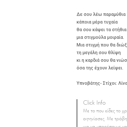
Δε σου λέω παραμύθια
κάποια μέρα τυχαία
θα σου κάψει τα στήθια
μια στιγμούλα μοιραία.
Μια στιγμή που θα διώξ
τη μεγάλη σου θλίψη
κι η καρδιά σου θα νιώσ
όσα της έχουν λείψει.
Υπνοβάτης- Στίχοι: Λί
Click Info
Με το που είδες το 
αφηνίασες. Με τράβη
για να μπορέσουμε να