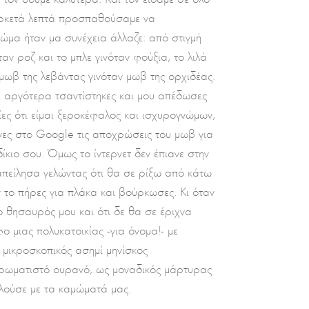
 αρκετά λεπτά προσπαθούσαμε να
ρώμα ήταν μα συνέχεια άλλαζε: από στιγμή
ταν ροζ και το μπλε γινόταν φούξια, το λιλά
ο μωβ της λεβάντας γινόταν μωβ της ορχιδέας.
 αργότερα τσαντίστηκες και μου απέδωσες
ίες ότι είμαι ξεροκέφαλος και ισχυρογνώμων,
ες στο Google τις αποχρώσεις του μωβ για
δίκιο σου. Όμως το ίντερνετ δεν έπιανε στην
απείλησα γελώντας ότι θα σε ρίξω από κάτω
ν το πήρες για πλάκα και βούρκωσες. Κι όταν
ο θησαυρός μου και ότι δε θα σε έριχνα
 μιας πολυκατοικίας -για όνομα!- με
ο μικροσκοπικός ασημί μηνίσκος
ρωματιστό ουρανό, ως μοναδικός μάρτυρας
ελούσε με τα καμώματά μας.