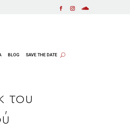
Α
BLOG
SAVE THE DATE
κ του
ού