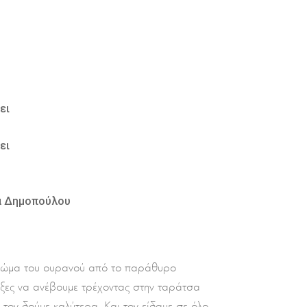
ει
ει
να Δημοπούλου
χρώμα του ουρανού από το παράθυρο
ξες να ανέβουμε τρέχοντας στην ταράτσα
 τον δούμε καλύτερα. Και τον είδαμε σε όλο