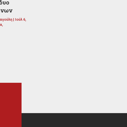
δυο
ένων
αγούλη
|
Ιούλ 6,
α
,