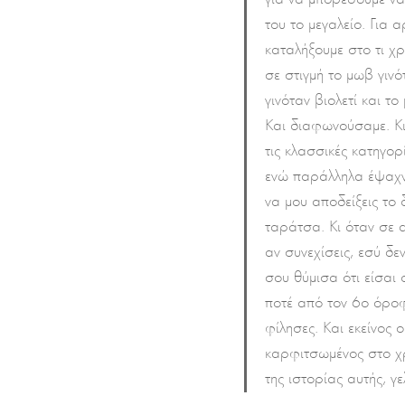
του το μεγαλείο. Για
καταλήξουμε στο τι χ
σε στιγμή το μωβ γινό
γινόταν βιολετί και τ
Και διαφωνούσαμε. Κι
τις κλασσικές κατηγορ
ενώ παράλληλα έψαχν
να μου αποδείξεις το 
ταράτσα. Κι όταν σε 
αν συνεχίσεις, εσύ δε
σου θύμισα ότι είσαι 
ποτέ από τον 6ο όροφο
φίλησες. Και εκείνος 
καρφιτσωμένος στο χ
της ιστορίας αυτής, γ