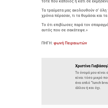
τότε που κάποιος ή κάτι σε εκμηδένι
Τα τραύματα μας ακολουθούν σ’ όλη 
χρόνια πέρασαν, τι τα θυμάσαι και τα
Το ότι επιβίωσες παρά τον σπαραγμό
αυτός που σε σακάτεψε.»
ΠΗΓΗ:
φωνή Πειραιωτών
Χριστίνα Γιαβάσογ
Το όνομά μου είναι
είναι τόσο μικρό πο
ένα απλό “lunch bre
άλλου ή και όχι.