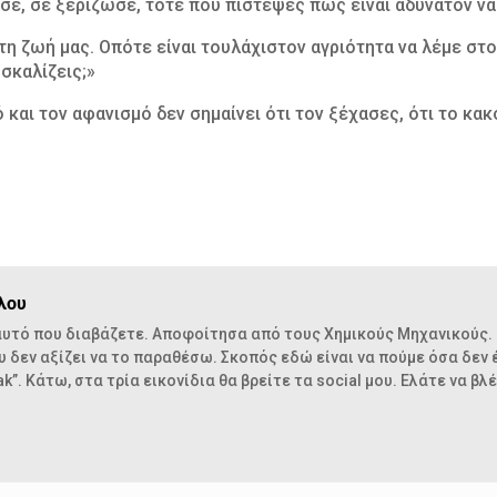
σε, σε ξερίζωσε, τότε που πίστεψες πως είναι αδύνατον να
τη ζωή μας. Οπότε είναι τουλάχιστον αγριότητα να λέμε στ
 σκαλίζεις;»
 και τον αφανισμό δεν σημαίνει ότι τον ξέχασες, ότι το κα
λου
 αυτό που διαβάζετε. Αποφοίτησα από τους Χημικούς Μηχανικούς. 
υ δεν αξίζει να το παραθέσω. Σκοπός εδώ είναι να πούμε όσα δεν 
ak”. Kάτω, στα τρία εικονίδια θα βρείτε τα social μου. Ελάτε να 