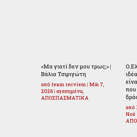
«Μα γιατί δεν μου τρως;» |
Ο.Ε
Βάλια Τσιριγώτη
ιδέ
είν
από
team recviem
|
Μάι 7,
που
2026
|
αγαπημένα
,
δρά
ΑΠΟΣΠΑΣΜΑΤΙΚΑ
από
Νοέ 
ΑΠΟ