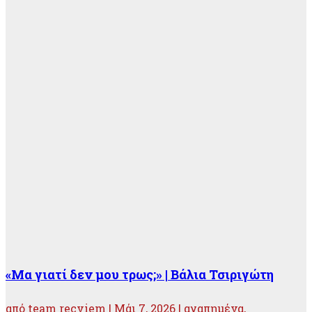
«Μα γιατί δεν μου τρως;» | Βάλια Τσιριγώτη
από
team recviem
|
Μάι 7, 2026
|
αγαπημένα
,