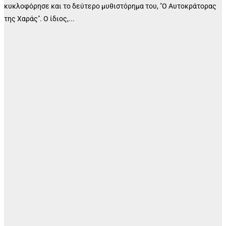
κυκλοφόρησε και το δεύτερο μυθιστόρημα του, "Ο Αυτοκράτορας
της Χαράς". Ο ίδιος,...