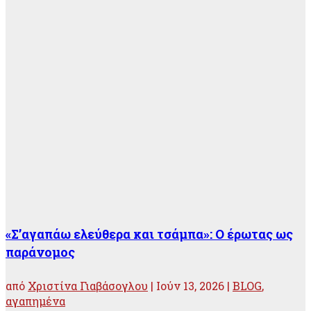
«Σ’αγαπάω ελεύθερα και τσάμπα»: Ο έρωτας ως
παράνομος
από
Χριστίνα Γιαβάσογλου
|
Ιούν 13, 2026
|
BLOG
,
αγαπημένα