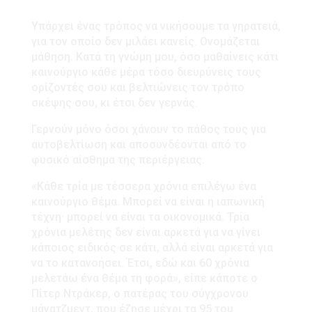
Υπάρχει ένας τρόπος να νικήσουμε τα γηρατειά,
για τον οποίο δεν μιλάει κανείς. Ονομάζεται
μάθηση. Κατά τη γνώμη μου, όσο μαθαίνεις κάτι
καινούργιο κάθε μέρα τόσο διευρύνεις τους
ορίζοντές σου και βελτιώνεις τον τρόπο
σκέψης σου, κι έτσι δεν γερνάς.
Γερνούν μόνο όσοι χάνουν το πάθος τους για
αυτοβελτίωση και αποσυνδέονται από το
φυσικό αίσθημα της περιέργειας.
«Κάθε τρία με τέσσερα χρόνια επιλέγω ένα
καινούργιο θέμα. Μπορεί να είναι η ιαπωνική
τέχνη· μπορεί να είναι τα οικονομικά. Τρία
χρόνια μελέτης δεν είναι αρκετά για να γίνει
κάποιος ειδικός σε κάτι, αλλά είναι αρκετά για
να το κατανοήσει. Έτσι, εδώ και 60 χρόνια
μελετάω ένα θέμα τη φορά», είπε κάποτε ο
Πίτερ Ντράκερ, ο πατέρας του σύγχρονου
μάνατζμεντ, που έζησε μέχρι τα 95 του.