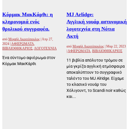
Κόρμακ ΜακΚάρθι: η
MJ Arlidge:
κληρονομιά ενός
Αγγλική νουάρ αστυνομική
θρυλικού συγγραφέα.
λογοτεχνία στη Νότια
Ακτή
από
Μιχαήλ Ακριτόπουλος
|
Απρ 27,
2024
|
ΑΦΙΕΡΩΜΑΤΑ
,
από
Μιχαήλ Ακριτόπουλος
|
Μαρ 22, 2023
ΒΙΒΛΙΟΘΗΚΑΡΙΟΣ
,
ΛΟΓΟΤΕΧΝΙΑ
|
ΑΦΙΕΡΩΜΑΤΑ
,
ΒΙΒΛΙΟΘΗΚΑΡΙΟΣ
Ένα σύντομο αφιέρωμα στον
11 βιβλία απόλυτου τρόμου σε
Κόρμακ ΜακΚάρθι
μία γκρίζα αγγλική ατμόσφαιρα
αποκαλύπτουν το συγγραφικό
ταλέντο του MJ Alridge. Είχαμε
το κλασικό νουάρ του
Χόλιγουντ, το Scandi noir καθώς
και...