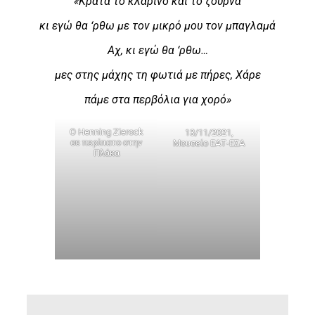
«Κράτα το κλαρίνο και το ζουρνά
κι εγώ θα ‘ρθω με τον μικρό μου τον μπαγλαμά
Αχ, κι εγώ θα ‘ρθω…
μες στης μάχης τη φωτιά με πήρες, Χάρε
πάμε στα περβόλια για χορό»
Ο Henning Zierock
13/11/2021,
σε περίπατο στην
Μουσείο ΕΑΤ-ΕΣΑ
Πλάκα