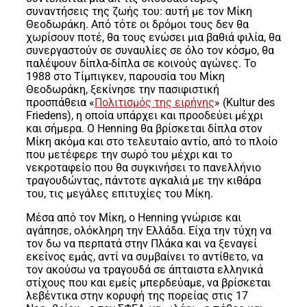
συναντήσεις της ζωής του: αυτή με τον Μίκη
Θεοδωράκη. Από τότε οι δρόμοι τους δεν θα
χωρίσουν ποτέ, θα τους ενώσει μια βαθιά φιλία, θα
συνεργαστούν σε συναυλίες σε όλο τον κόσμο, θα
παλέψουν δίπλα-δίπλα σε κοινούς αγώνες. Το
1988 στο Τίμπιγκεν, παρουσία του Μίκη
Θεοδωράκη, ξεκίνησε την πασιφιστική
προσπάθεια «
Πολιτισμός της ειρήνης
» (Kultur des
Friedens), η οποία υπάρχει και προοδεύει μέχρι
και σήμερα. Ο Henning θα βρίσκεται δίπλα στον
Μίκη ακόμα και στο τελευταίο αντίο, από το πλοίο
που μετέφερε την σωρό του μέχρι και το
νεκροταφείο που θα συγκινήσει το πανελλήνιο
τραγουδώντας, πάντοτε αγκαλιά με την κιθάρα
του, τις μεγάλες επιτυχίες του Μίκη.
Μέσα από τον Μίκη, ο Henning γνώρισε και
αγάπησε, ολόκληρη την Ελλάδα. Είχα την τύχη να
τον δω να περπατά στην Πλάκα και να ξεναγεί
εκείνος εμάς, αντί να συμβαίνει το αντίθετο, να
τον ακούσω να τραγουδά σε άπταιστα ελληνικά
στίχους που και εμείς μπερδεύαμε, να βρίσκεται
λεβέντικα στην κορυφή της πορείας στις 17