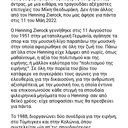
άντρας, με μια κιθάρα, να τραγουδάει αξέχαστες
επιτυχίες του Μίκη Θεοδωράκη. Δεν ήταν άλλος
από τον Henning Zierock, που μας άφησε για πάντα
στις 11 του Μάη 2022.
Ο Henning Zierock γεννήθηκε στις 11 Αυγούστου
του 1951 στην μεταπολεμική Γερμανία, αγάπησε τα
σπορ και την μουσική-λίγο παραπάνω την μουσική-
στην οποία αφιερώθηκε σε όλη την ζωή του. Πάνω
απ΄όλα στον Henning είχε λάμψει από νωρίς, όπως
μαθαίνουμε, η αξία του πολιτισμού και της
ειρήνης, ή μάλλον καλύτερα του “πολιτισμού της
ειρήνης”. Σε όλη την πορεία του βίου του
κατάφερε να συγκεράσει τους αγώνες για την
ελευθερία, για την δικαιοσύνη, για την ανθρώπινη
αξιοπρέπεια, με την μουσική του, η οποία έντυνε
και επικοινωνούσε κάθε στιγμή τα σπουδαία
φιλειρηνικά μηνύματα που ο Henning- σαν από
θεϊκό χρέος- είχε αποφασίσει πως θα πρεσβεύει
για πάντα.
Το 1988, διοργανώνει δύο συνέδρια για την ειρήνη,
στο Τύμπιγκεν και στην Κολώνια, όπου
συντελείται μία απ΄τις σπουδαιότερες