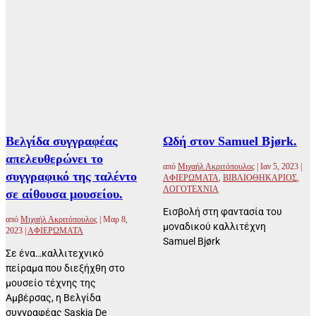
Βελγίδα συγγραφέας
Ωδή στον Samuel Bjørk.
απελευθερώνει το
από
Μιχαήλ Ακριτόπουλος
|
Ιαν 5, 2023
|
συγγραφικό της ταλέντο
ΑΦΙΕΡΩΜΑΤΑ
,
ΒΙΒΛΙΟΘΗΚΑΡΙΟΣ
,
ΛΟΓΟΤΕΧΝΙΑ
σε αίθουσα μουσείου.
Εισβολή στη φαντασία του
από
Μιχαήλ Ακριτόπουλος
|
Μαρ 8,
μοναδικού καλλιτέχνη
2023
|
ΑΦΙΕΡΩΜΑΤΑ
Samuel Bjørk
Σε ένα…καλλιτεχνικό
πείραμα που διεξήχθη στο
μουσείο τέχνης της
Αμβέρσας, η Βελγίδα
συγγραφέας Saskia De