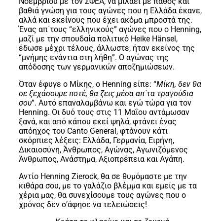
Νοεμβρίου με τον ΣΦΕΑ, να μιλάει με πάθος και
βαθιά γνώση για τους αγώνες που η Ελλάδα έκανε,
αλλά και εκείνους που έχει ακόμα μπροστά της.
Ένας απ΄τους “ελληνικούς” αγώνες που ο Henning,
μαζί με την σπουδαία πολιτικό Heike Hänsel,
έδωσε μέχρι τέλους, άλλωστε, ήταν εκείνος της
“μνήμης ενάντια στη λήθη”. Ο αγώνας της
απόδοσης των γερμανικών αποζημιώσεων.
Όταν έφυγε ο Μίκης, ο Henning είπε: “
Μίκη, δεν θα
σε ξεχάσουμε ποτέ, θα ζεις μέσα απ΄τα τραγούδια
σου
”. Αυτό επαναλαμβάνω και εγώ τώρα για τον
Henning. Οι δυό τους στις 11 Μαΐου αντάμωσαν
ξανά, και από κάπου εκεί ψηλά, φτάνει ένας
απόηχος του Canto General, φτάνουν κάτι
σκόρπιες λέξεις: Ελλάδα, Γερμανία, Ειρήνη,
Δικαιοσύνη, Άνθρωπος, Αγώνας, Αγωνιζόμενος
Άνθρωπος, Ανάστημα, Αξιοπρέπεια και Αγάπη.
Αντίο Henning Zierock, θα σε θυμόμαστε με την
κιθάρα σου, με το γαλάζιο βλέμμα και εμείς με τα
χέρια μας, θα συνεχίσουμε τους αγώνες που ο
χρόνος δεν σ’άφησε να τελειώσεις!