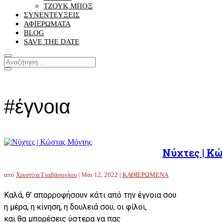
ΤΖΟΥΚ ΜΠΟΞ
ΣΥΝΕΝΤΕΥΞΕΙΣ
ΑΦΙΕΡΩΜΑΤΑ
BLOG
SAVE THE DATE
#έγνοια
Νύχτες | Κ
από
Χριστίνα Γιαβάσογλου
|
Μάι 12, 2022
|
ΚΑΘΙΕΡΩΜΕΝΑ
Καλά, θ’ απορροφήσουν κάτι από την έγνοια σου
η μέρα, η κίνηση, η δουλειά σου, οι φίλοι,
και θα μπορέσεις ύστερα να πας