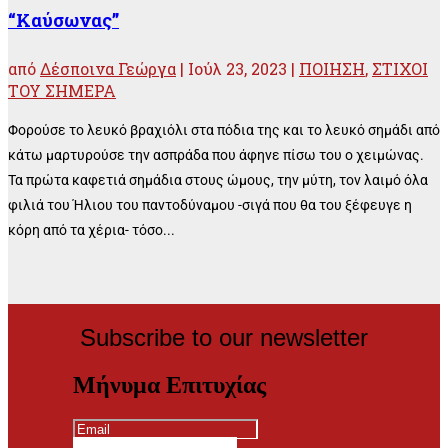
“Καύσωνας”
από
Δέσποινα Γεώργα
|
Ιούλ 23, 2023
|
ΠΟΙΗΣΗ
,
ΣΤΙΧΟΙ
ΤΟΥ ΣΗΜΕΡΑ
Φορούσε το λευκό βραχιόλι στα πόδια της και το λευκό σημάδι από
κάτω μαρτυρούσε την ασπράδα που άφηνε πίσω του ο χειμώνας.
Τα πρώτα καφετιά σημάδια στους ώμους, την μύτη, τον λαιμό όλα
φιλιά του Ήλιου του παντοδύναμου -σιγά που θα του ξέφευγε η
κόρη από τα χέρια- τόσο...
Subscribe to our newsletter
Μήνυμα Επιτυχίας