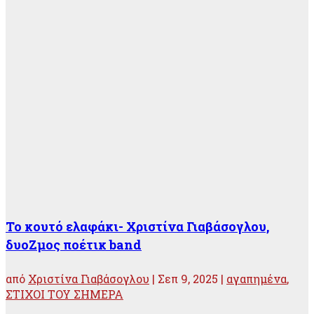
Το κουτό ελαφάκι- Χριστίνα Γιαβάσογλου,
δυοΖμος ποέτικ band
από
Χριστίνα Γιαβάσογλου
|
Σεπ 9, 2025
|
αγαπημένα
,
ΣΤΙΧΟΙ ΤΟΥ ΣΗΜΕΡΑ