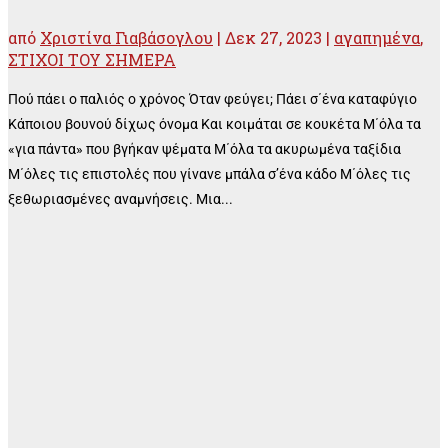
από
Χριστίνα Γιαβάσογλου
|
Δεκ 27, 2023
|
αγαπημένα
,
ΣΤΙΧΟΙ ΤΟΥ ΣΗΜΕΡΑ
Πού πάει ο παλιός ο χρόνος Όταν φεύγει; Πάει σ΄ένα καταφύγιο
Κάποιου βουνού δίχως όνομα Και κοιμάται σε κουκέτα Μ΄όλα τα
«για πάντα» που βγήκαν ψέματα Μ΄όλα τα ακυρωμένα ταξίδια
Μ΄όλες τις επιστολές που γίνανε μπάλα σ’ένα κάδο Μ΄όλες τις
ξεθωριασμένες αναμνήσεις. Μια...