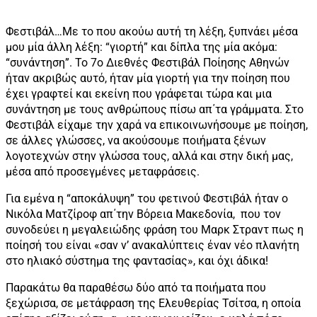
Φεστιβάλ…Με το που ακούω αυτή τη λέξη, ξυπνάει μέσα
μου μία άλλη λέξη: “γιορτή” και δίπλα της μία ακόμα:
“συνάντηση”. Το 7ο Διεθνές Φεστιβάλ Ποίησης Αθηνών
ήταν ακριβώς αυτό, ήταν μία γιορτή για την ποίηση που
έχει γραφτεί και εκείνη που γράφεται τώρα και μια
συνάντηση με τους ανθρώπους πίσω απ΄τα γράμματα. Στο
Φεστιβάλ είχαμε την χαρά να επικοινωνήσουμε με ποίηση,
σε άλλες γλώσσες, να ακούσουμε ποιήματα ξένων
λογοτεχνών στην γλώσσα τους, αλλά και στην δική μας,
μέσα από προσεγμένες μεταφράσεις.
Για εμένα η “αποκάλυψη” του φετινού Φεστιβάλ ήταν ο
Νικόλα Ματζίροφ απ΄την Βόρεια Μακεδονία, που τον
συνοδεύει η μεγαλειώδης φράση του Μαρκ Στραντ πως η
ποίησή του είναι «σαν ν’ ανακαλύπτεις έναν νέο πλανήτη
στο ηλιακό σύστημα της φαντασίας», και όχι άδικα!
Παρακάτω θα παραθέσω δύο από τα ποιήματα που
ξεχώρισα, σε μετάφραση της Ελευθερίας Τσίτσα, η οποία