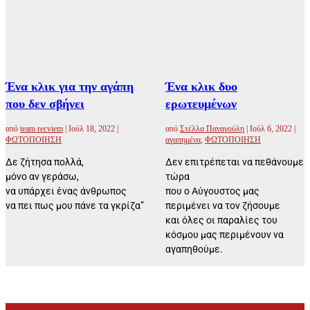
Ένα κλικ για την αγάπη
Ένα κλικ δυο
που δεν σβήνει
ερωτευμένων
από
team recviem
|
Ιούλ 18, 2022
|
από
Στέλλα Παναγούλη
|
Ιούλ 6, 2022
|
ΦΩΤΟΠΟΙΗΣΗ
αγαπημένα
,
ΦΩΤΟΠΟΙΗΣΗ
Δε ζήτησα πολλά,
Δεν επιτρέπεται να πεθάνουμε
μόνο αν γεράσω,
τώρα
να υπάρχει ένας άνθρωπος
που ο Αύγουστος μας
να πει πως μου πάνε τα γκρίζα”
περιμένει να τον ζήσουμε
και όλες οι παραλίες του
κόσμου μας περιμένουν να
αγαπηθούμε.