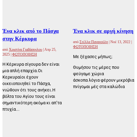
Ένα κλικ από το Πάσχα
Ένα κλικ σε αργή κίνηση
στην Κέρκυρα
από
Στέλλα Παναγούλη
|
Νοέ 13, 2022
|
ΦΩΤΟΠΟΙΗΣΗ
από
Χριστίνα Γιαβάσογλου
|
Απρ 25,
2025
|
ΦΩΤΟΠΟΙΗΣΗ
Με ξέχασες μήπως;
Η Κέρκυρα σίγουρα δεν είναι
Θυμήσου τις μέρες που
μια απλή επαρχία.Οι
φεύγαμε χώρια
Κερκυραίοι έχουν
άσκοπα λόγια φέρουν μικρόβια
οικειοποιηθεί το Πάσχα,
πνίγομαι μές στα καλώδια
νιώθουν ότι τους ανήκει.Η
βόλτα του Αγίου τους είναι
σημαντικότερη ακόμα κι απ’τα
πτυχία...