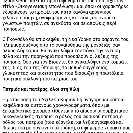
εξασέλιδου, παλαιότερου αφηγήματός του που είχε τον
τίτλο «Oικογενειακή επανένωση» και όπου οι χαρακτήρες
εξυφαίνουν το προφίλ του κατά κανόνα αρσενικού
χιλιανού ποιητή, αναφερόμενοι, και πάλι, σε ονόματα
γνωστών ποιητών, σε ανέκδοτα και σε απόψεις περί
ποιήσεως.
Ο Γκονσάλο θα επισκεφθεί τη Νέα Υόρκη στα σαράντα του,
πλημμυρισμένος από το συναίσθημα της μοναξιάς, σαν
άλλος Λόρκα, και θα ανακαλύψει τον πόνο, την ένταση
αλλά και την παρηγοριά που προκαλούν οι λέξεις της
ποίησης. Όσο για τον Βισέντε, θα ανακαλύψει ένα κομμάτι
της ίδιας του της ύπαρξης, το βαθμό συγγένειας,
γλυκύτητας και οικειότητας που διασώζει η πρωτόλεια
ποιητική συλλογή του πατριού του.
Πατριός και πατέρας, όλοι στη Χιλή
Η μετάφραση του Αχιλλέα Κυριακίδη αναγορεύει κάποια
κεφάλαια σε αυτόνομα χρονογραφήματα, όπου με
ξεκαρδιστικό χιούμορ τίθενται υπό αίρεσιν οι συμβατικές
οικογενειακές σχέσεις: ο ρόλος του φυσικού πατέρα, ο
ρόλος του πατριού (που εξαντλείται λεξικογραφικά και
βιωματικά με συγκινητικό τρόπο), ο εφήμερος χαρακτήρας