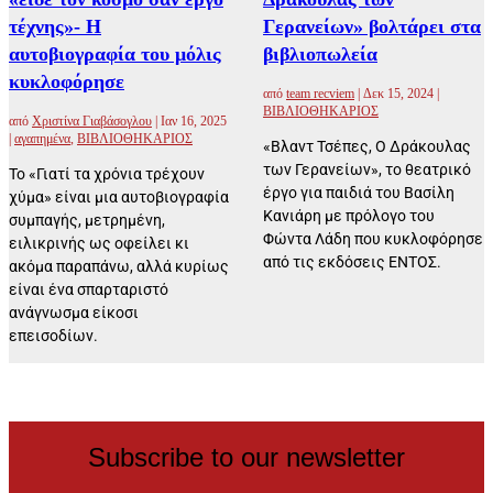
τέχνης»- Η
Γερανείων» βολτάρει στα
αυτοβιογραφία του μόλις
βιβλιοπωλεία
κυκλοφόρησε
από
team recviem
|
Δεκ 15, 2024
|
ΒΙΒΛΙΟΘΗΚΑΡΙΟΣ
από
Χριστίνα Γιαβάσογλου
|
Ιαν 16, 2025
|
αγαπημένα
,
ΒΙΒΛΙΟΘΗΚΑΡΙΟΣ
«Βλαντ Τσέπες, Ο Δράκουλας
των Γερανείων», το θεατρικό
Το «Γιατί τα χρόνια τρέχουν
έργο για παιδιά του Βασίλη
χύμα» είναι μια αυτοβιογραφία
Κανιάρη με πρόλογο του
συμπαγής, μετρημένη,
Φώντα Λάδη που κυκλοφόρησε
ειλικρινής ως οφείλει κι
από τις εκδόσεις ΕΝΤΟΣ.
ακόμα παραπάνω, αλλά κυρίως
είναι ένα σπαρταριστό
ανάγνωσμα είκοσι
επεισοδίων.
Subscribe to our newsletter