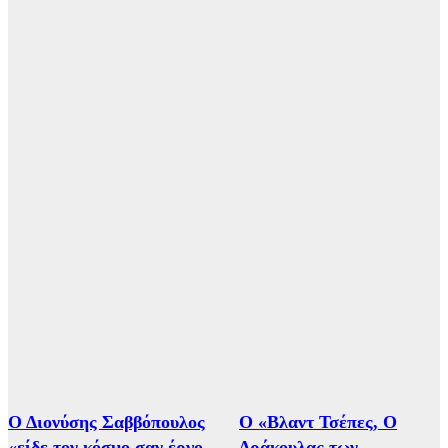
Ο Διονύσης Σαββόπουλος
Ο «Βλαντ Τσέπες, Ο
«είδε τον κόσμο σαν έργο
Δράκουλας των