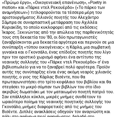
«Πρώιμο έργο», «Οικογενειακή επανένωση», «Poetry in
motion» και «Πάρκε ντελ Ρεκουέρδο» («Το πάρκο των
αναμνήσεων») τιτλοφορούνται τα τέσσερα μέρη του
αριστουργήματος
Χιλιανός ποιητής
του Αλεχάντρο
Σάμπρα
σε συναρπαστική μετάφραση του Αχιλλέα
Κυριακίδη, το οποίο κυκλοφορεί από τις εκδόσεις
Ίκαρος. Ξεκινώντας από την απώλεια της παρθενικότητάς
τους στη δεκαετία του ’80, οι δύο πρωταγωνιστές
ξαναβρίσκονται μια δεκαετία αργότερα και περνούν σε μια
συνύπαρξη «τύπου οικογένειας»: η Κάρλα, μια συμβατική
γυναίκα και ο Γκονσάλο, ένας επίδοξος ποιητής που λίγο
πριν τον οριστικό χωρισμό αφήνει ένα αντίτυπο της
νεανικής συλλογής του «Πάρκε ντελ Ρεκουέρδο» σ’ ένα
βιβλιοπωλείο για να το ξαναβρεί πολύ αργότερα. Προϊόν
αυτής της συνύπαρξης είναι ένας ακόμη νεαρός χιλιανός
ποιητής, ο γιος της Κάρλας Βισέντε, που θα
πρωταγωνιστήσει στο τρίτο κεφάλαιο του βιβλίου και θα
στεγάσει το μικρό σύμπαν των βιβλίων του στο ίδιο
ακριβώς δωματιάκι με τον ματαιωμένο ποιητή πατριό του.
Σαν επάλληλοι κύκλοι, μικρές μνήμες συνθέτουν το
ωραιότερο ποίημα της νεανικής ποιητικής συλλογής του
Γκονσάλο, μνήμες διαφορετικές από τις μνήμες του
Βισέντε. Διπλές ανακλάσεις οδηγούν τον αναγνώστη και
πάλι στο αφήγημα περί αφηγήματος, δηλαδή στο