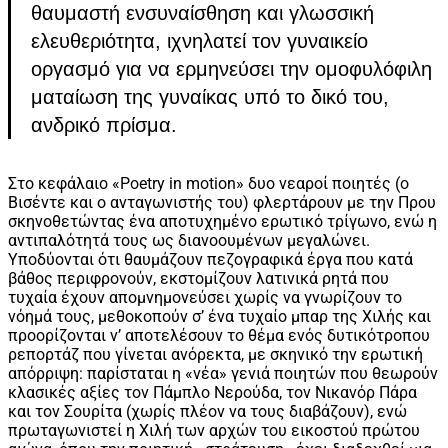
θαυμαστή ενσυναίσθηση και γλωσσική
ελευθεριότητα, ιχνηλατεί τον γυναικείο
οργασμό για να ερμηνεύσει την ομοφυλόφιλη
ματαίωση της γυναίκας υπό το δικό του,
ανδρικό πρίσμα.
Στο κεφάλαιο «Poetry in motion» δυο νεαροί ποιητές (ο
Βισέντε και ο ανταγωνιστής του) φλερτάρουν με την Πρου
σκηνοθετώντας ένα αποτυχημένο ερωτικό τρίγωνο, ενώ η
αντιπαλότητά τους ως διανοουμένων μεγαλώνει.
Υποδύονται ότι θαυμάζουν πεζογραφικά έργα που κατά
βάθος περιφρονούν, εκστομίζουν λατινικά ρητά που
τυχαία έχουν απομνημονεύσει χωρίς να γνωρίζουν το
νόημά τους, μεθοκοπούν σ’ ένα τυχαίο μπαρ της Χιλής και
προορίζονται ν’ αποτελέσουν το θέμα ενός δυτικότροπου
ρεπορτάζ που γίνεται ανόρεκτα, με σκηνικό την ερωτική
απόρριψη: παρίσταται η «νέα» γενιά ποιητών που θεωρούν
κλασικές αξίες τον Πάμπλο Νερούδα, τον Νικανόρ Πάρα
και τον Σουρίτα (χωρίς πλέον να τους διαβάζουν),
ενώ
πρωταγωνιστεί η Χιλή των αρχών του εικοστού πρώτου