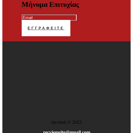
Μήνυμα Επιτυχίας
ΕΓΓΡΑΦΕΊΤΕ
recviem
©
2022
recviemsite@gmail.com