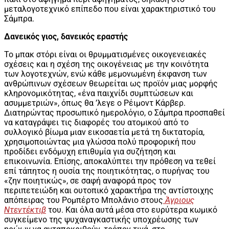
μεταλογοτεχνικό επίπεδο που είναι χαρακτηριστικό του
Σάμπρα.
Δανεικός γιος, δανεικός εραστής
Το μπακ στόρι είναι οι θρυμματισμένες οικογενειακές
σχέσεις και η σχέση της οικογένειας με την κοινότητα
των λογοτεχνών, ενώ κάθε μεμονωμένη έκφανση των
ανθρώπινων σχέσεων θεωρείται ως προϊόν μιας μορφής
κληρονομικότητας, «ένα παιχνίδι συμπτώσεων και
ασυμμετριών», όπως θα ’λεγε ο Ρέιμοντ Κάρβερ.
Διατηρώντας προσωπικό ημερολόγιο, ο Σάμπρα προσπαθεί
να καταγράψει τις διαφορές του ατομικού από το
συλλογικό βίωμα μιαν εικοσαετία μετά τη δικτατορία,
χρησιμοποιώντας μια γλώσσα πολύ προφορική που
προδίδει ενδόμυχη επιθυμία για συζήτηση και
επικοινωνία. Επίσης, αποκαλύπτει την πρόθεση να τεθεί
επί τάπητος η ουσία της ποιητικότητας, ο πυρήνας του
«ζην ποιητικώς», σε σαφή αναφορά προς τον
περιπετειώδη και ουτοπικό χαρακτήρα της αντίστοιχης
απόπειρας του Ρομπέρτο Μπολάνιο στους
Άγριους
Ντεντέκτιβ
του. Και όλα αυτά μέσα στο ευρύτερα κωμικό
συγκείμενο της ψυχαναγκαστικής υποχρέωσης των