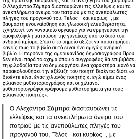
της ερωτικής δέσμευσης και το ανεξήγητο του χωρισμού.
Ο Αλεχάντρο Σάμπρα διασταυρώνει τις ελλείψεις και τα
ανεκπλήρωτα όνειρα του πατριού με τις ανεπούλωτες
πληγές του προγονού του. Τέλος –και κυρίως–, με
θαυμαστή ενσυναίσθηση και γλωσσική ελευθεριότητα,
ιχνηλατεί τον γυναικείο οργασμό για να ερμηνεύσει την
ομοφυλόφιλη ματαίωση της γυναίκας υπό το δικό του,
ανδρικό πρίσμα. Σ’αυτό το σημείο αξίζει να παρατηρήσει
κανείς πως το βιβλίο αυτό είναι ένα αμιγώς ανδρικό
βιβλίο. Η περσόνα της αμερικανίδας δημοσιογράφου Πρου
δεν είναι παρά το όχημα όπου ο συγγραφέας θα επιβιβάσει
τη φιλοδοξία του να δημιουργήσει ένα χαρακτήρα ικανό να
παρακολουθήσει την εξέλιξη του ποιητή Βισέντε: διότι «ο
Βισέντε είναι ένας χιλιανός ποιητής κι εγώ είμαι ένας
χιλιανός μυθιστοριογράφος και οι χιλιανοί
μυθιστοριογράφοι γράφουμε μυθιστορήματα για τους
χιλιανούς ποιητές».
Ο Αλεχάντρο Σάμπρα διασταυρώνει τις
ελλείψεις και τα ανεκπλήρωτα όνειρα του
πατριού με τις ανεπούλωτες πληγές του
προγονού του. Τέλος –και κυρίως–, με