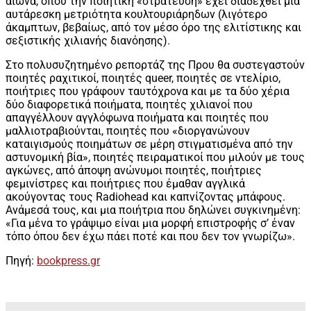
αιώνα, όπου την ποιητική «στράτευση» έχει διαδεχθεί μια
αυτάρεσκη μετριότητα κουλτουριάρηδων (λιγότερο
άκαμπτων, βεβαίως, από τον μέσο όρο της ελιτίστικης και
σεξιστικής χιλιανής διανόησης).
Στο πολυσυζητημένο ρεπορτάζ της Πρου θα συστεγαστούν
ποιητές ραχιτικοί, ποιητές queer, ποιητές σε ντελίριο,
ποιήτριες που γράφουν ταυτόχρονα και με τα δύο χέρια
δύο διαφορετικά ποιήματα, ποιητές χιλιανοί που
απαγγέλλουν αγγλόφωνα ποιήματα και ποιητές που
μαλλιοτραβιούνται, ποιητές που «διοργανώνουν
καταιγισμούς ποιημάτων σε μέρη στιγματισμένα από την
αστυνομική βία», ποιητές πειραματικοί που μιλούν με τους
αγκώνες, από άποψη ανώνυμοι ποιητές, ποιήτριες
φεμινίστρες και ποιήτριες που έμαθαν αγγλικά
ακούγοντας τους Radiohead και καπνίζοντας μπάφους.
Ανάμεσά τους, και μια ποιήτρια που δηλώνει συγκινημένη:
«Για μένα το γράψιμο είναι μια μορφή επιστροφής σ’ έναν
τόπο όπου δεν έχω πάει ποτέ και που δεν τον γνωρίζω».
Πηγή:
bookpress.gr