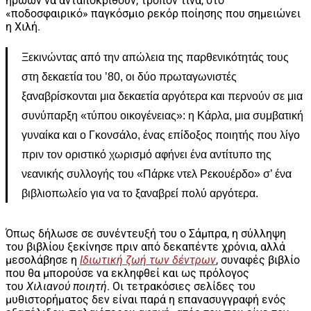
ηρώων να ανταποκριθούν, τρόπον τινά, στο
«ποδοσφαιρικό» παγκόσμιο ρεκόρ ποίησης που σημειώνει
η Χιλή.
Ξεκινώντας από την απώλεια της παρθενικότητάς τους
στη δεκαετία του ’80, οι δύο πρωταγωνιστές
ξαναβρίσκονται μια δεκαετία αργότερα και περνούν σε μια
συνύπαρξη «τύπου οικογένειας»: η Κάρλα, μια συμβατική
γυναίκα και ο Γκονσάλο, ένας επίδοξος ποιητής που λίγο
πριν τον οριστικό χωρισμό αφήνει ένα αντίτυπο της
νεανικής συλλογής του «Πάρκε ντελ Ρεκουέρδο» σ’ ένα
βιβλιοπωλείο για να το ξαναβρεί πολύ αργότερα.
Όπως δήλωσε σε συνέντευξή του ο Σάμπρα, η σύλληψη
του βιβλίου ξεκίνησε πριν από δεκαπέντε χρόνια, αλλά
μεσολάβησε η
Ιδιωτική ζωή των δέντρων
, συναφές βιβλίο
που θα μπορούσε να εκληφθεί και ως πρόλογος
του
Χιλιανού ποιητή
. Οι τετρακόσιες σελίδες του
μυθιστορήματος δεν είναι παρά η επανασυγγραφή ενός