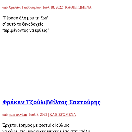
από
Χριστίνα Γιαβάσογλου
|
Ιούλ 18, 2022
|
ΚΑΘΙΕΡΩΜΕΝΑ
“Πέρασα όλη μου τη ζωή
σ’ αυτό το ξενοδοχείο
περιμένοντας να έρθεις.”
Φρέκεν Τζούλι|Μίλτος Σαχτούρης
από
team recviem
|
Ιούλ 8, 2022
|
ΚΑΘΙΕΡΩΜΕΝΑ
Έρχεται έρημος με φωτιά ο Ιούλιος
να κάψει τις μοναχικές ψυχές μέσα στην πόλη