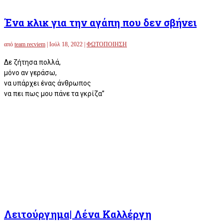
Ένα κλικ για την αγάπη που δεν σβήνει
από
team recviem
|
Ιούλ 18, 2022
|
ΦΩΤΟΠΟΙΗΣΗ
Δε ζήτησα πολλά,
μόνο αν γεράσω,
να υπάρχει ένας άνθρωπος
να πει πως μου πάνε τα γκρίζα”
Λειτούργημα| Λένα Καλλέργη