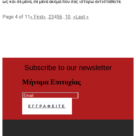
ως και σε μένα, σε μένα ακόμα που σας ιστορώ αντισταθείτε.
Page 4 of 11
« First
«
...
2
3
4
5
6
...
10
...
»
Last »
Subscribe to our newsletter
Μήνυμα Επιτυχίας
ΕΓΓΡΑΦΕΊΤΕ