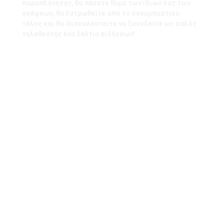
παραπλάνησης, θα πέσετε θύμα των ίδιων σας των
σκέψεων, θα λυτρωθείτε από το συναρπαστικό
τέλος και θα δυσκολευτείτε να ξαναδείτε ως απλός
τηλεθεατής ένα δελτίο ειδήσεων!