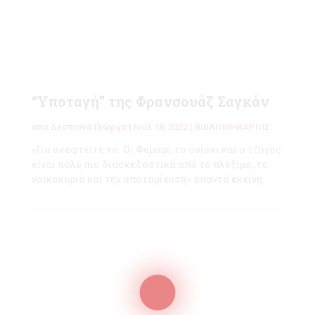
“Υποταγή” της Φρανσουάζ Σαγκάν
από
Δέσποινα Γεώργα
|
Ιούλ 18, 2022
|
ΒΙΒΛΙΟΘΗΚΑΡΙΟΣ
«Για σκεφτείτε το. Οι Φεράρι, το ουίσκι και ο τζόγος
είναι πολύ πιο διασκεδαστικά από το πλέξιμο, το
νοικοκυριό και την αποταμίευση» απαντά εκείνη.