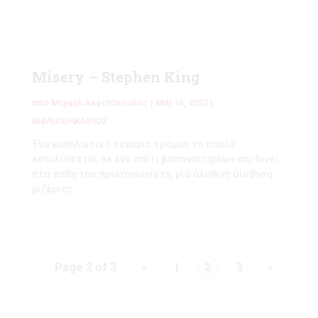
Misery – Stephen King
από
Μιχαήλ Ακριτόπουλος
|
Μάι 16, 2022
|
ΒΙΒΛΙΟΘΗΚΑΡΙΟΣ
Ένα καθηλωτικό σενάριο τρόμου το οποίο
εκτυλίσσεται σε ένα σπίτι βασανιστηρίων και δίνει
στα πάθη του πρωταγωνιστή, μία αληθινή αίσθηση
μιζέριας.
Page 2 of 3
«
1
2
3
»