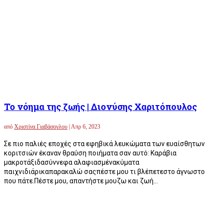
Το νόημα της ζωής | Διονύσης Χαριτόπουλος
από
Χριστίνα Γιαβάσογλου
|
Απρ 6, 2023
Σε πιο παλιές εποχές στα εφηβικά λευκώματα των ευαίσθητων
κοριτσιών έκαναν θραύση ποιήματα σαν αυτό: Καράβια
μακροτάξιδασύννεφα αλαφιασμένακύματα
παιχνιδιάρικαπαρακαλώ σαςπέστε μου τι βλέπετεστο άγνωστο
που πάτε.Πέστε μου, απαντήστε μουζω και ζωή...