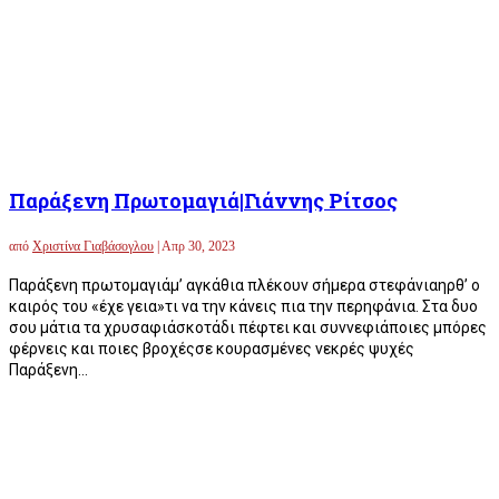
Παράξενη Πρωτομαγιά|Γιάννης Ρίτσος
από
Χριστίνα Γιαβάσογλου
|
Απρ 30, 2023
Παράξενη πρωτομαγιάμ’ αγκάθια πλέκουν σήμερα στεφάνιαηρθ’ ο
καιρός του «έχε γεια»τι να την κάνεις πια την περηφάνια. Στα δυο
σου μάτια τα χρυσαφιάσκοτάδι πέφτει και συννεφιάποιες μπόρες
φέρνεις και ποιες βροχέςσε κουρασμένες νεκρές ψυχές
Παράξενη...