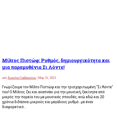
Μίλτος Πιστώφ: Ρυθμός, δημιουργικότητα και
μια παραμυθένια Σι Λόντε!
από
Χριστίνα Γιαβάσογλου
|
Μαρ 31, 2023
Γνωρίζουμε τον Μίλτο Πιστώφ και την τρισχαριτωμένη "Σι Λόντε"
του! Ο Μίλτος ζει και αναπνέει για την μουσική, ξεκίνησε από
μικρός την πορεία του με μουσικές σπουδές, ενώ εδώ και 20
χρόνια διδάσκει μικρούς και μεγάλους ρυθμό…με έναν
διαφορετικό...