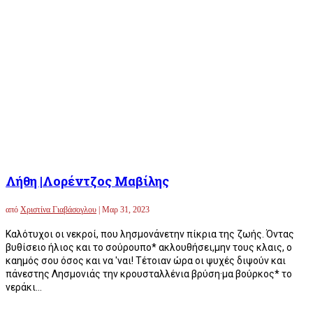
Λήθη |Λορέντζος Μαβίλης
από
Χριστίνα Γιαβάσογλου
|
Μαρ 31, 2023
Καλότυχοι οι νεκροί, που λησμονάνετην πίκρια της ζωής. Όντας
βυθίσειο ήλιος και το σούρουπο* ακλουθήσει,μην τους κλαις, ο
καημός σου όσος και να 'ναι! Τέτοιαν ώρα οι ψυχές διψούν και
πάνεστης Λησμονιάς την κρουσταλλένια βρύση·μα βούρκος* το
νεράκι...