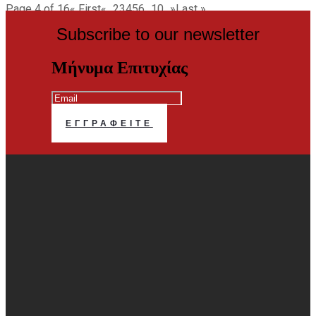
Page 4 of 16
« First
«
...
2
3
4
5
6
...
10
...
»
Last »
Subscribe to our newsletter
Μήνυμα Επιτυχίας
ΕΓΓΡΑΦΕΊΤΕ