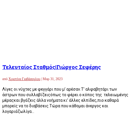
Τελευταίος Σταθμός|Γιώργος Σεφέρης
από
Χριστίνα Γιαβάσογλου
|
Μαρ 31, 2023
Λίγες οι νύχτες με φεγγάρι που μ’ αρέσαν.Τ’ αλφαβητάρι των
άστρων που συλλαβίζειςόπως το φέρει ο κόπος της τελειωμένης
μέραςκαι βγάζεις άλλα νοήματα κι’ άλλες ελπίδες,πιο καθαρά
μπορείς να το διαβάσεις.Τώρα που κάθομαι άνεργος και
λογαριάζωλίγα...