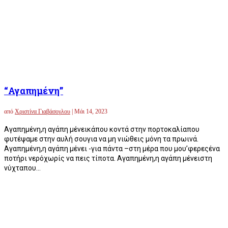
“Αγαπημένη”
από
Χριστίνα Γιαβάσογλου
|
Μάι 14, 2023
Αγαπημένη,η αγάπη μένεικάπου κοντά στην πορτοκαλίαπου
φυτέψαμε στην αυλή σουγια να μη νιώθεις μόνη τα πρωινά.
Αγαπημένη,η αγάπη μένει -για πάντα –στη μέρα που μου’φερεςένα
ποτήρι νερόχωρίς να πεις τίποτα. Αγαπημένη,η αγάπη μένειστη
νύχταπου...